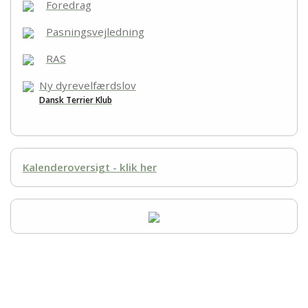
Racegruppen
Foredrag
Pasningsvejledning
Links
RAS
Ny dyrevelfærdslov
Dansk Terrier Klub
Kalenderoversigt - klik her
Racerepræsentanter
Robert Møller Raeder