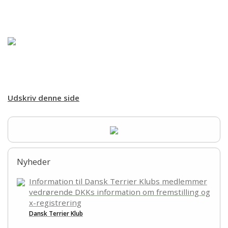
Forsiden
Hjem
Om racen
Opdræt
Udskriv denne side
Træning
Sundhed
Nyheder
Aktiviteter
Information til Dansk Terrier Klubs medlemmer
vedrørende DKKs information om fremstilling og
Udstilling
x-registrering
Dansk Terrier Klub