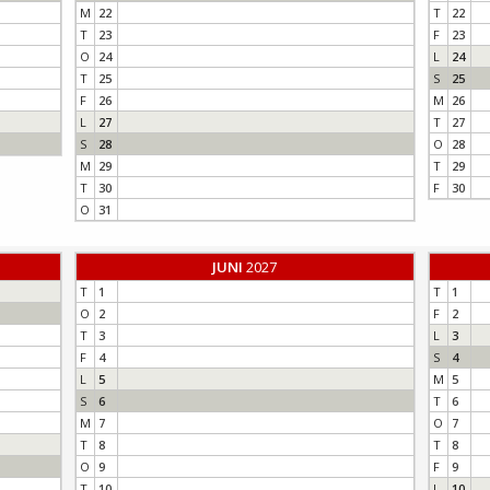
M
22
T
22
T
23
F
23
O
24
L
24
T
25
S
25
F
26
M
26
L
27
T
27
S
28
O
28
M
29
T
29
T
30
F
30
O
31
JUNI
2027
T
1
T
1
O
2
F
2
T
3
L
3
F
4
S
4
L
5
M
5
S
6
T
6
M
7
O
7
T
8
T
8
O
9
F
9
T
10
L
10