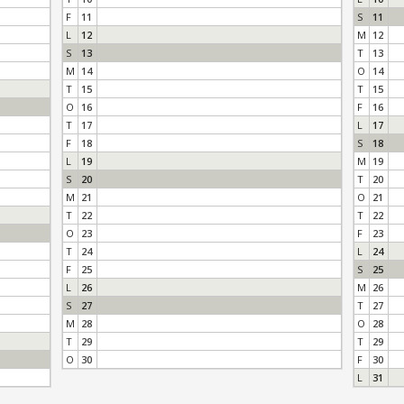
F
11
S
11
L
12
M
12
S
13
T
13
M
14
O
14
T
15
T
15
O
16
F
16
T
17
L
17
F
18
S
18
L
19
M
19
S
20
T
20
M
21
O
21
T
22
T
22
O
23
F
23
T
24
L
24
F
25
S
25
L
26
M
26
S
27
T
27
M
28
O
28
T
29
T
29
O
30
F
30
L
31