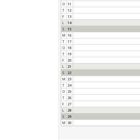
O
11
T
12
F
13
L
14
S
15
M
16
T
17
O
18
T
19
F
20
L
21
S
22
M
23
T
24
O
25
T
26
F
27
L
28
S
29
M
30