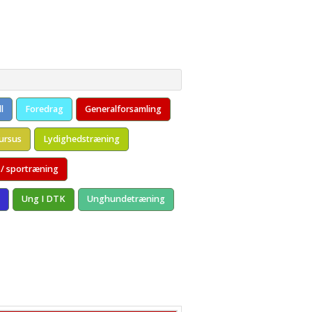
og Veteran
5
 Terrier
l
Foredrag
Generalforsamling
ursus
Lydighedstræning
 / sportræning
Ung I DTK
Unghundetræning