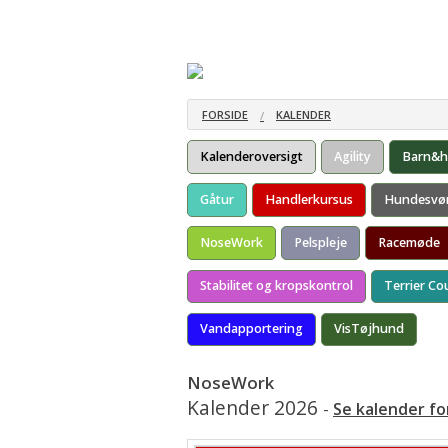
Hjem
Om racen
Opdræt
Træn
Oprindelse
Opdrættere
Året
Pasningsvejledning
Hvalpekuld
FORSIDE
KALENDER
RAS
Kalenderoversigt
Agility
Barn&
FCI standard
Gåtur
Handlerkursus
Hundesvø
Ansvar
NoseWork
Pelspleje
Racemøde
Stabilitet og kropskontrol
Terrier Co
Vandapportering
VisTøjhund
NoseWork
Kalender 2026
-
Se kalender fo