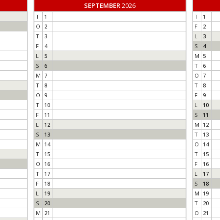
SEPTEMBER
2026
T
1
T
1
O
2
F
2
T
3
L
3
F
4
S
4
L
5
M
5
S
6
T
6
M
7
O
7
T
8
T
8
O
9
F
9
T
10
L
10
F
11
S
11
L
12
M
12
S
13
T
13
M
14
O
14
T
15
T
15
O
16
F
16
T
17
L
17
F
18
S
18
L
19
M
19
S
20
T
20
M
21
O
21