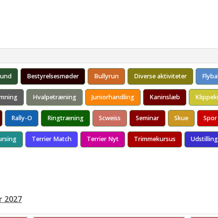
ing
Sundhed
Aktiviteter
Udstilling
Racegruppen
s aktive SBT
L2-HGA
Staffordshire match i Holland
Pointtælling til Årets Hvalp, Junior 
Kontakt
HC
Pointoptælling til Årets SBT
HD/AD
Årets Staffordshire Bull Terrier 202
Årets Staffordshire Bull
hund
Bestyrelsesmøder
Bullyrun
Diverse aktiviteter
Flybal
Tænder
Open show
mning
Hvalpetræning
Juniorhandling
Kaninslæb
Klippek
Hudlidelser
Rally-O
Ringtræning
Scweiss
Seminar
Skue
Spor
Mentalbeskrivelse
ursing
Terrier Match
Terrier Nyt
Trimmekursus
Udstilling
r 2027