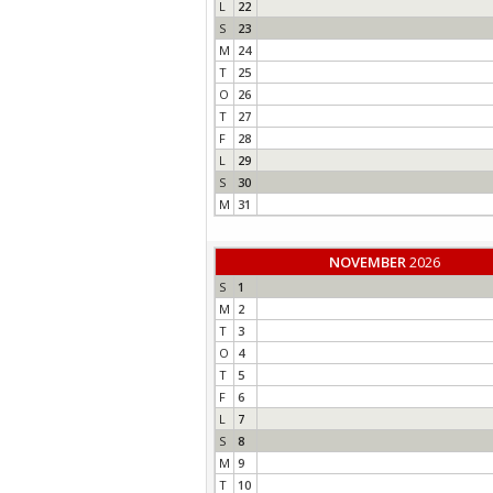
L
22
S
23
M
24
T
25
O
26
T
27
F
28
L
29
S
30
M
31
NOVEMBER
2026
S
1
M
2
T
3
O
4
T
5
F
6
L
7
S
8
M
9
T
10