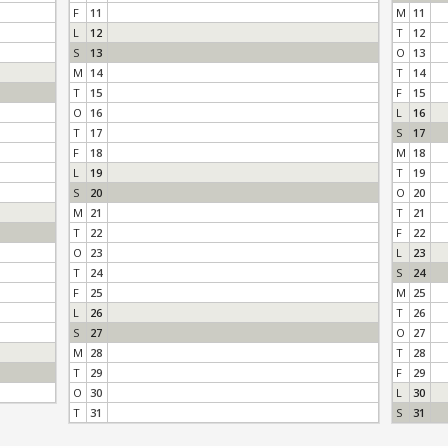
F
11
M
11
L
12
T
12
S
13
O
13
M
14
T
14
T
15
F
15
O
16
L
16
T
17
S
17
F
18
M
18
L
19
T
19
S
20
O
20
M
21
T
21
T
22
F
22
O
23
L
23
T
24
S
24
F
25
M
25
L
26
T
26
S
27
O
27
M
28
T
28
T
29
F
29
O
30
L
30
T
31
S
31