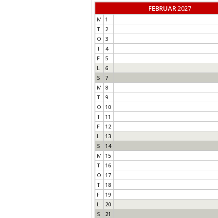
FEBRUAR
2027
M
1
T
2
O
3
T
4
F
5
L
6
S
7
M
8
T
9
O
10
T
11
F
12
L
13
S
14
M
15
T
16
O
17
T
18
F
19
L
20
S
21