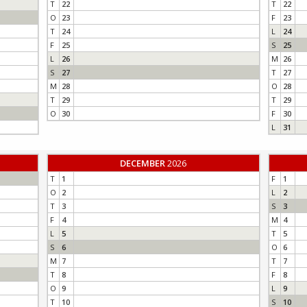
T
22
T
22
O
23
F
23
T
24
L
24
F
25
S
25
L
26
M
26
S
27
T
27
M
28
O
28
T
29
T
29
O
30
F
30
L
31
DECEMBER
2026
T
1
F
1
O
2
L
2
T
3
S
3
F
4
M
4
L
5
T
5
S
6
O
6
M
7
T
7
T
8
F
8
O
9
L
9
T
10
S
10