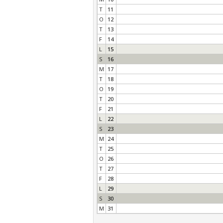
T
11
O
12
T
13
F
14
L
15
S
16
M
17
T
18
O
19
T
20
F
21
L
22
S
23
M
24
T
25
O
26
T
27
F
28
L
29
S
30
M
31