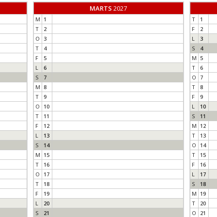
MARTS
2027
M
1
T
1
T
2
F
2
O
3
L
3
T
4
S
4
F
5
M
5
L
6
T
6
S
7
O
7
M
8
T
8
T
9
F
9
O
10
L
10
T
11
S
11
F
12
M
12
L
13
T
13
S
14
O
14
M
15
T
15
T
16
F
16
O
17
L
17
T
18
S
18
F
19
M
19
L
20
T
20
S
21
O
21