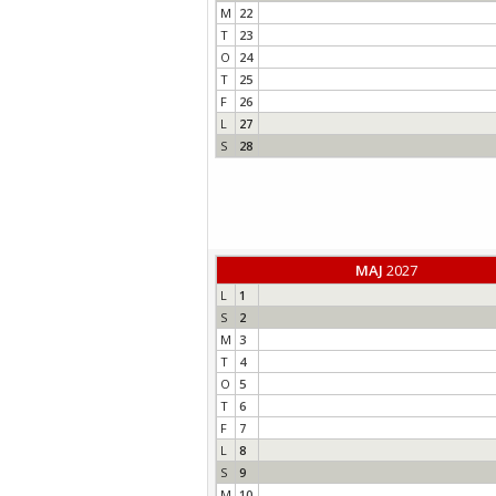
M
22
T
23
O
24
T
25
F
26
L
27
S
28
MAJ
2027
L
1
S
2
M
3
T
4
O
5
T
6
F
7
L
8
S
9
M
10