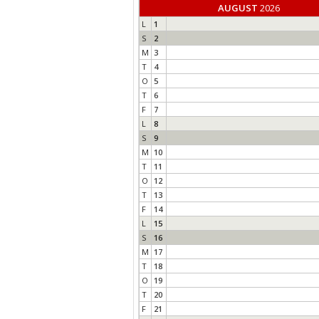
AUGUST
2026
L
1
S
2
M
3
T
4
O
5
T
6
F
7
L
8
S
9
M
10
T
11
O
12
T
13
F
14
L
15
S
16
M
17
T
18
O
19
T
20
F
21