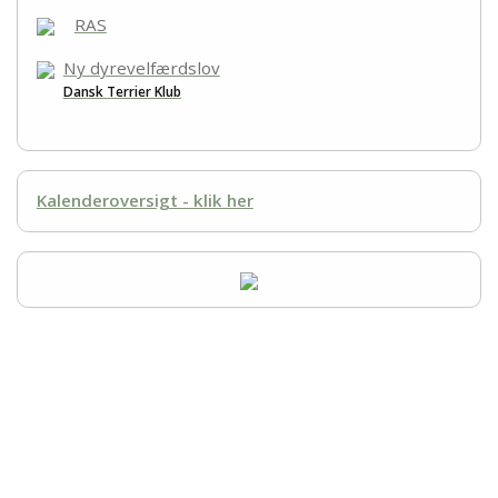
Racegruppen
RAS
Links
Ny dyrevelfærdslov
Dansk Terrier Klub
Kalenderoversigt - klik her
Racerepræsentanter
Robert Møller Raeder
Bettina Manniche
Løgumkloster
6240