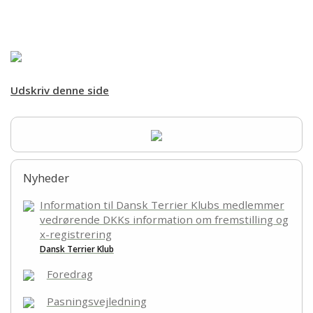
Forsiden
Hjem
Om racen
Udskriv denne side
Opdræt
Træning
Nyheder
Sundhed
Information til Dansk Terrier Klubs medlemmer
vedrørende DKKs information om fremstilling og
x-registrering
Aktiviteter
Dansk Terrier Klub
Foredrag
Udstilling
Pasningsvejledning