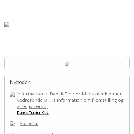
Forsiden
Hjem
Om racen
Opdræt
Træning
Nyheder
Sundhed
Information til Dansk Terrier Klubs medlemmer
vedrørende DKKs information om fremstilling og
Aktiviteter
x-registrering
Dansk Terrier Klub
Udstilling
Foredrag